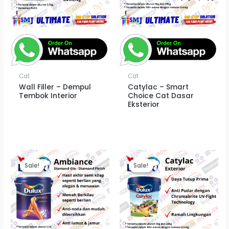
Cat
Cat
Wall Filler – Dempul
Catylac – Smart
Tembok Interior
Choice Cat Dasar
Eksterior
Sale!
Sale!
Sale!
Sale!