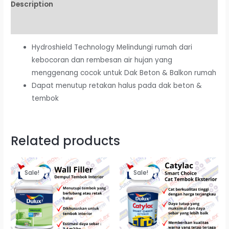
Description
Reviews (0)
Hydroshield Technology Melindungi rumah dari
kebocoran dan rembesan air hujan yang
menggenang cocok untuk Dak Beton & Balkon rumah
Dapat menutup retakan halus pada dak beton &
tembok
Related products
Sale!
Sale!
Sale!
Sale!