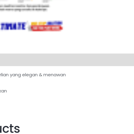
 berlian yang elegan & menawan
kan
ucts